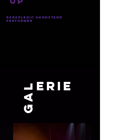
up
paraplegic Handstand
performer
erie
Gal