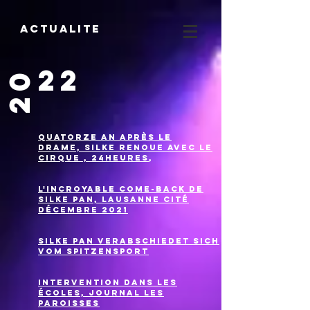
Actualite
22
20
Quatorze an après le
drame,
Silke
renoue avec le
cirque , 24heures
,
L'incroyable come-back de
Silke Pan, Lausanne Cité
décembre 2021
Silke Pan verabschiedet sich
vom Spitzensport
intervention dans les
écoles, Journal les
Paroisses