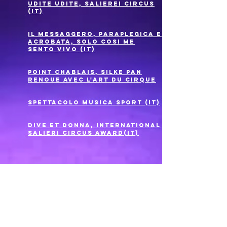
udite udite, salierei circus
(it)
il messaggero, paraplegica e
acrobata, solo cosi me
sento vivo (it)
point Chablais, silke pan
renoue avec l'art du cirque
Spettacolo musica sport (it)
Dive et donna, international
salieri Circus award(it)